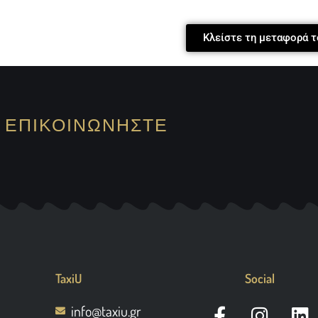
Κλείστε τη μεταφορά τ
ΕΠΙΚΟΙΝΩΝΗΣΤΕ
TaxiU
Social
info@taxiu.gr