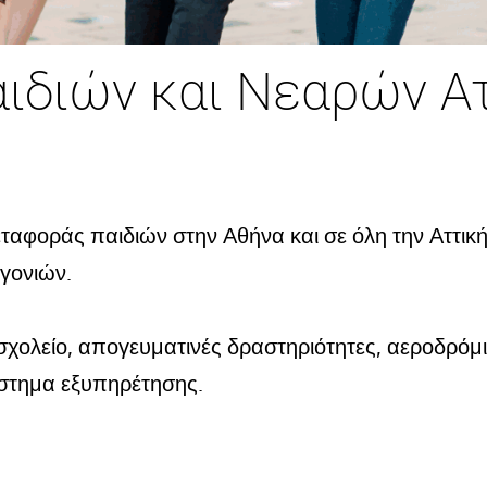
ιδιών και Νεαρών Ατ
εταφοράς παιδιών στην Αθήνα και σε όλη την Αττικ
 γονιών.
 σχολείο, απογευματινές δραστηριότητες, αεροδρόμι
ύστημα εξυπηρέτησης.