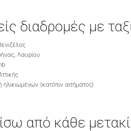
ίς διαδρομές με ταξ
Βενιζέλος
φήνας, Λαυρίου
nb
Αττικής
ή ηλικιωμένων (κατόπιν αιτήματος)
πίσω από κάθε μετακ