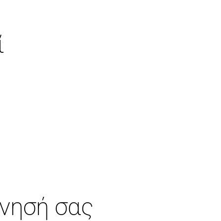
ί
ίνησή σας