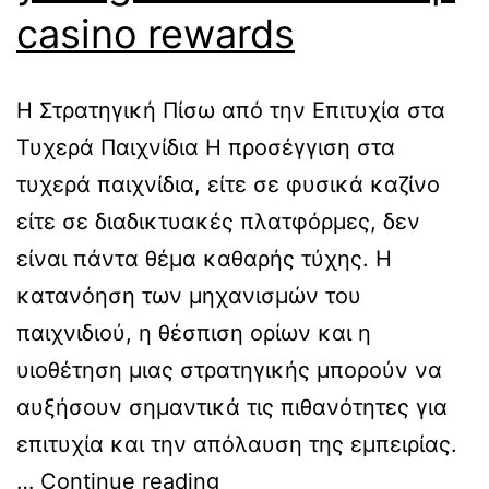
casino rewards
Η Στρατηγική Πίσω από την Επιτυχία στα
Τυχερά Παιχνίδια Η προσέγγιση στα
τυχερά παιχνίδια, είτε σε φυσικά καζίνο
είτε σε διαδικτυακές πλατφόρμες, δεν
είναι πάντα θέμα καθαρής τύχης. Η
κατανόηση των μηχανισμών του
παιχνιδιού, η θέσπιση ορίων και η
υιοθέτηση μιας στρατηγικής μπορούν να
αυξήσουν σημαντικά τις πιθανότητες για
επιτυχία και την απόλαυση της εμπειρίας.
…
Continue reading